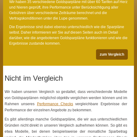
Wir haben 35 verschiedene Goldsparpläne mit über 60 Tarifen auf Herz
und Nieren geprüft, ihre Performance unter Berücksichtigung aller
Gebühren über verschiedene Zeiträume berechnet und die
Vertragskonditionen unter die Lupe genommen.
Die Ergebnisse sind dabei ebenso unterschiedlich wie die Sparpläne
selbst. Daher informieren wir Sie auf diesen Seiten auch im Detail
darüber, wie die angebotenen Goldsparpläne funktionieren und wie die
Ergebnisse zustande kommen.
zum Vergleich
Nicht im Vergleich
Wir haben unseren Vergleich so gestaltet, dass verschiedenste Modelle
von Goldsparplänen möglichst objektiv verglichen werden können und im
Rahmen unseres
Performance Checks
vergleichbare Ergebnisse der
Performance der einzelnen Angebote zu bekommen.
Es gibt allerdings manche Goldsparpläne, die wir aus unterschiedlichen
Gründen nicht direkt in unseren Vergleich aufnehmen können. So gibt es
etwa Modelle, bei denen beispielsweise der monatliche Sparbetrag