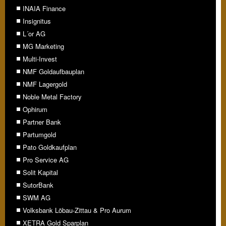
INAIA Finance
Insignitus
L´or AG
MG Marketing
Multi-Invest
NMF Goldaufbauplan
NMF Lagergold
Noble Metal Factory
Ophirum
Partner Bank
Partumgold
Pato Goldkaufplan
Pro Service AG
Solit Kapital
SutorBank
SWM AG
Volksbank Löbau-Zittau & Pro Aurum
XETRA Gold Sparplan