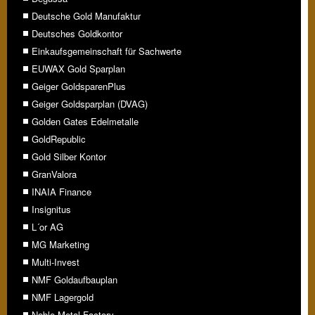
Deutsche Gold Manufaktur
Deutsches Goldkontor
Einkaufsgemeinschaft für Sachwerte
EUWAX Gold Sparplan
Geiger GoldsparenPlus
Geiger Goldsparplan (DVAG)
Golden Gates Edelmetalle
GoldRepublic
Gold Silber Kontor
GranValora
INAIA Finance
Insignitus
L´or AG
MG Marketing
Multi-Invest
NMF Goldaufbauplan
NMF Lagergold
Noble Metal Factory