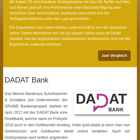
Wir haben 35 verschiedene Goldsparpläne mit über 60 Tarifen auf Herz
und Nieren geprüft, ihre Performance unter Berücksichtigung aller
Gebühren über verschiedene Zeiträume berechnet und die
Vertragskonditionen unter die Lupe genommen.
Die Ergebnisse sind dabei ebenso unterschiedlich wie die Sparpläne
selbst. Daher informieren wir Sie auf diesen Seiten auch im Detail
darüber, wie die angebotenen Goldsparpläne funktionieren und wie die
Ergebnisse zustande kommen.
zum Vergleich
DADAT Bank
Das Wiener Bankhaus Schelhammer
& Schattera (ein Unternehmen der
GRAWE Bankengruppe) startete im
April 2017 mit der DADAT Bank eine
Direktbank, welche dann im Frühjahr
2018 auch in den Goldhandel einstieg. Unter gold.dadat.at kann man nun
Goldmünzen und Goldbarren direkt online bestellen. Auch ein
Goldsparplan wird seither angeboten.