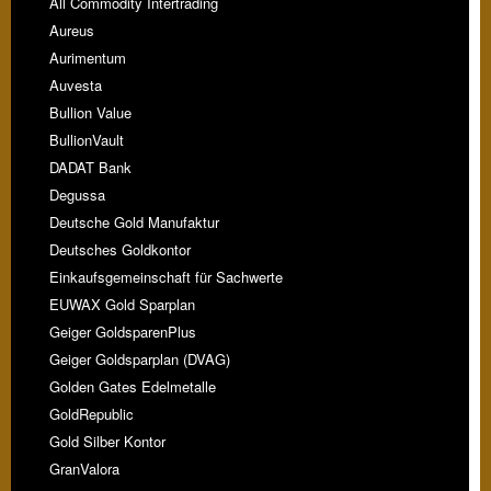
All Commodity Intertrading
Aureus
Aurimentum
Auvesta
Bullion Value
BullionVault
DADAT Bank
Degussa
Deutsche Gold Manufaktur
Deutsches Goldkontor
Einkaufsgemeinschaft für Sachwerte
EUWAX Gold Sparplan
Geiger GoldsparenPlus
Geiger Goldsparplan (DVAG)
Golden Gates Edelmetalle
GoldRepublic
Gold Silber Kontor
GranValora