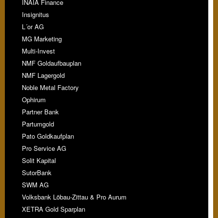
INAIA Finance
Insignitus
L´or AG
MG Marketing
Multi-Invest
NMF Goldaufbauplan
NMF Lagergold
Noble Metal Factory
Ophirum
Partner Bank
Partumgold
Pato Goldkaufplan
Pro Service AG
Solit Kapital
SutorBank
SWM AG
Volksbank Löbau-Zittau & Pro Aurum
XETRA Gold Sparplan