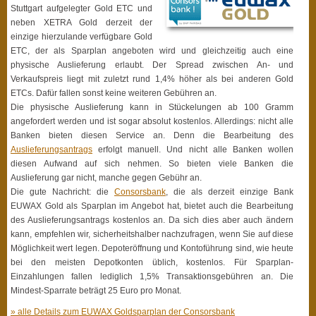
Stuttgart aufgelegter Gold ETC und
neben XETRA Gold derzeit der
einzige hierzulande verfügbare Gold
ETC, der als Sparplan angeboten wird und gleichzeitig auch eine
physische Auslieferung erlaubt. Der Spread zwischen An- und
Verkaufspreis liegt mit zuletzt rund 1,4% höher als bei anderen Gold
ETCs. Dafür fallen sonst keine weiteren Gebühren an.
Die physische Auslieferung kann in Stückelungen ab 100 Gramm
angefordert werden und ist sogar absolut kostenlos. Allerdings: nicht alle
Banken bieten diesen Service an. Denn die Bearbeitung des
Auslieferungsantrags
erfolgt manuell. Und nicht alle Banken wollen
diesen Aufwand auf sich nehmen. So bieten viele Banken die
Auslieferung gar nicht, manche gegen Gebühr an.
Die gute Nachricht: die
Consorsbank
, die als derzeit einzige Bank
EUWAX Gold als Sparplan im Angebot hat, bietet auch die Bearbeitung
des Auslieferungsantrags kostenlos an. Da sich dies aber auch ändern
kann, empfehlen wir, sicherheitshalber nachzufragen, wenn Sie auf diese
Möglichkeit wert legen. Depoteröffnung und Kontoführung sind, wie heute
bei den meisten Depotkonten üblich, kostenlos. Für Sparplan-
Einzahlungen fallen lediglich 1,5% Transaktionsgebühren an. Die
Mindest-Sparrate beträgt 25 Euro pro Monat.
» alle Details zum EUWAX Goldsparplan der Consorsbank