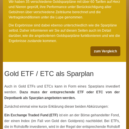
Wir haben 35 verschiedene Goldsparpläne mit über 60 Tarifen auf Herz
und Nieren geprüft, ihre Performance unter Berücksichtigung aller
Gebühren über verschiedene Zeiträume berechnet und die
Vertragskonditionen unter die Lupe genommen.
Die Ergebnisse sind dabei ebenso unterschiedlich wie die Sparpläne
selbst. Daher informieren wir Sie auf diesen Seiten auch im Detail
darüber, wie die angebotenen Goldsparpläne funktionieren und wie die
Ergebnisse zustande kommen.
zum Vergleich
Gold ETF / ETC als Sparplan
Auch in Gold ETFs und ETCs kann in Form eines Sparplans investiert
werden.
Dazu muss der entsprechende ETF oder ETC von der
Depotbank als Sparplan angeboten werden.
Zunächst einmal eine kurze Erklärung dieser beiden Abkürzungen:
Ein Exchange Traded Fund (ETF)
ist ein an der Börse gehandelter Fond,
der einen Index (im Fall von Gold den Goldpreis) nachbildet. Bei ETFs,
die in Rohstoffe investieren, wird in der Regel der entsprechende Rohstoff