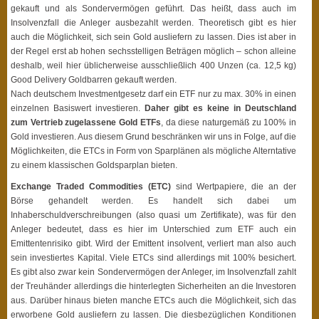
gekauft und als Sondervermögen geführt. Das heißt, dass auch im
Insolvenzfall die Anleger ausbezahlt werden. Theoretisch gibt es hier
auch die Möglichkeit, sich sein Gold ausliefern zu lassen. Dies ist aber in
der Regel erst ab hohen sechsstelligen Beträgen möglich – schon alleine
deshalb, weil hier üblicherweise ausschließlich 400 Unzen (ca. 12,5 kg)
Good Delivery Goldbarren gekauft werden.
Nach deutschem Investmentgesetz darf ein ETF nur zu max. 30% in einen
einzelnen Basiswert investieren.
Daher gibt es keine in Deutschland
zum Vertrieb zugelassene Gold ETFs
, da diese naturgemäß zu 100% in
Gold investieren. Aus diesem Grund beschränken wir uns in Folge, auf die
Möglichkeiten, die ETCs in Form von Sparplänen als mögliche Alterntative
zu einem klassischen Goldsparplan bieten.
Exchange Traded Commodities (ETC)
sind Wertpapiere, die an der
Börse gehandelt werden. Es handelt sich dabei um
Inhaberschuldverschreibungen (also quasi um Zertifikate), was für den
Anleger bedeutet, dass es hier im Unterschied zum ETF auch ein
Emittentenrisiko gibt. Wird der Emittent insolvent, verliert man also auch
sein investiertes Kapital. Viele ETCs sind allerdings mit 100% besichert.
Es gibt also zwar kein Sondervermögen der Anleger, im Insolvenzfall zahlt
der Treuhänder allerdings die hinterlegten Sicherheiten an die Investoren
aus. Darüber hinaus bieten manche ETCs auch die Möglichkeit, sich das
erworbene Gold ausliefern zu lassen. Die diesbezüglichen Konditionen