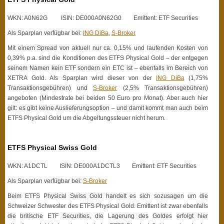
WKN: A0N62G ISIN: DE000A0N62G0 Emittent: ETF Securities
Als Sparplan verfügbar bei:
ING DiBa
,
S-Broker
Mit einem Spread von aktuell nur ca. 0,15% und laufenden Kosten von
0,39% p.a. sind die Konditionen des ETFS Physical Gold – der entgegen
seinem Namen kein ETF sondern ein ETC ist – ebenfalls im Bereich von
XETRA Gold. Als Sparplan wird dieser von der
ING DiBa
(1,75%
Transaktionsgebühren) und
S-Broker
(2,5% Transaktionsgebühren)
angeboten (Mindestrate bei beiden 50 Euro pro Monat). Aber auch hier
gilt: es gibt keine Auslieferungsoption – und damit kommt man auch beim
ETFS Physical Gold um die Abgeltungssteuer nicht herum.
ETFS Physical Swiss Gold
WKN: A1DCTL ISIN: DE000A1DCTL3 Emittent: ETF Securities
Als Sparplan verfügbar bei:
S-Broker
Beim ETFS Physical Swiss Gold handelt es sich sozusagen um die
Schweizer Schwester des ETFS Physical Gold. Emittent ist zwar ebenfalls
die britische ETF Securities, die Lagerung des Goldes erfolgt hier