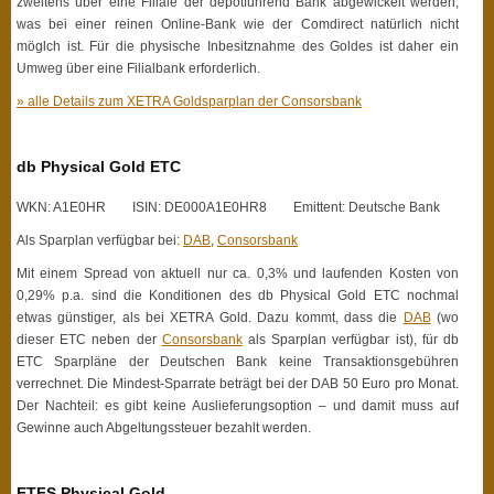
zweitens über eine Filiale der depotführend Bank abgewickelt werden,
was bei einer reinen Online-Bank wie der Comdirect natürlich nicht
möglch ist. Für die physische Inbesitznahme des Goldes ist daher ein
Umweg über eine Filialbank erforderlich.
» alle Details zum XETRA Goldsparplan der Consorsbank
db Physical Gold ETC
WKN: A1E0HR ISIN: DE000A1E0HR8 Emittent: Deutsche Bank
Als Sparplan verfügbar bei:
DAB
,
Consorsbank
Mit einem Spread von aktuell nur ca. 0,3% und laufenden Kosten von
0,29% p.a. sind die Konditionen des db Physical Gold ETC nochmal
etwas günstiger, als bei XETRA Gold. Dazu kommt, dass die
DAB
(wo
dieser ETC neben der
Consorsbank
als Sparplan verfügbar ist), für db
ETC Sparpläne der Deutschen Bank keine Transaktionsgebühren
verrechnet. Die Mindest-Sparrate beträgt bei der DAB 50 Euro pro Monat.
Der Nachteil: es gibt keine Auslieferungsoption – und damit muss auf
Gewinne auch Abgeltungssteuer bezahlt werden.
ETFS Physical Gold