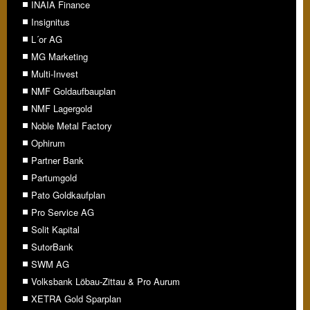
INAIA Finance
Insignitus
L´or AG
MG Marketing
Multi-Invest
NMF Goldaufbauplan
NMF Lagergold
Noble Metal Factory
Ophirum
Partner Bank
Partumgold
Pato Goldkaufplan
Pro Service AG
Solit Kapital
SutorBank
SWM AG
Volksbank Löbau-Zittau & Pro Aurum
XETRA Gold Sparplan