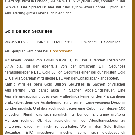
allerdings nicht in London, wie beim ETFS Physical Gold, sondern in der
Schweiz. Der Spread ist hier mit rund 0,25% etwas höher. Option auf
Auslieferung gibt es aber auch hier nicht.
Gold Bullion Securities
WKN: A0LP78 ISIN: DE000A0LP781 Emittent: ETF Securities
Als Sparplan verfügbar bei:
Consorsbank
Mit einem Spread von aktuell nur ca. 0,13% und laufenden Kosten von
0,4% p.a. ist der ebenfalls von der britischen ETF Securities
herausgegebene ETC Gold Bullion Securities einer der günstigsten Gold
ETCs. Als Sparplan wird dieser ETC von der Consorsbank angeboten.
Knifflig wird es beim Gold Bullion Securities in Sachen physischer
Auslieferung und damit auch in Sachen Abgeltungssteuer. Eine
Auslieferungsoption gibt es zwar – allerdings keine für den Privatanleger
praktikable: denn die Auslieferung ist nur an ein zugewiesenes Depot in
London möglich. Und das auch noch gegen eine Gebühr von derzeit 500
britischen Pfund, was sich natürlich nur bei der Entnahme größerer
Mengen rechnet. Ob das ausreicht, um der Abgeltungssteuer zu
entgehen, wagen wir nicht zu beurteilen. Wer in den Gold Bullion
Securities ETC investieren möchte, sollte sich diesbezüglich