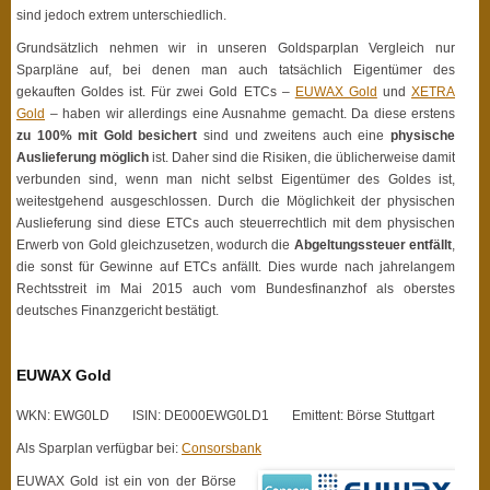
sind jedoch extrem unterschiedlich.
Grundsätzlich nehmen wir in unseren Goldsparplan Vergleich nur
Sparpläne auf, bei denen man auch tatsächlich Eigentümer des
gekauften Goldes ist. Für zwei Gold ETCs –
EUWAX Gold
und
XETRA
Gold
– haben wir allerdings eine Ausnahme gemacht. Da diese erstens
zu 100% mit Gold besichert
sind und zweitens auch eine
physische
Auslieferung möglich
ist. Daher sind die Risiken, die üblicherweise damit
verbunden sind, wenn man nicht selbst Eigentümer des Goldes ist,
weitestgehend ausgeschlossen. Durch die Möglichkeit der physischen
Auslieferung sind diese ETCs auch steuerrechtlich mit dem physischen
Erwerb von Gold gleichzusetzen, wodurch die
Abgeltungssteuer entfällt
,
die sonst für Gewinne auf ETCs anfällt. Dies wurde nach jahrelangem
Rechtsstreit im Mai 2015 auch vom Bundesfinanzhof als oberstes
deutsches Finanzgericht bestätigt.
EUWAX Gold
WKN: EWG0LD ISIN: DE000EWG0LD1 Emittent: Börse Stuttgart
Als Sparplan verfügbar bei:
Consorsbank
EUWAX Gold ist ein von der Börse