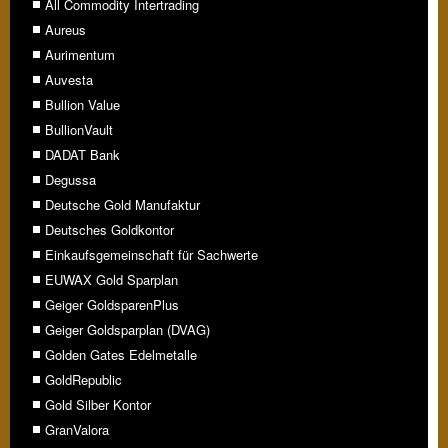
All Commodity Intertrading
Aureus
Aurimentum
Auvesta
Bullion Value
BullionVault
DADAT Bank
Degussa
Deutsche Gold Manufaktur
Deutsches Goldkontor
Einkaufsgemeinschaft für Sachwerte
EUWAX Gold Sparplan
Geiger GoldsparenPlus
Geiger Goldsparplan (DVAG)
Golden Gates Edelmetalle
GoldRepublic
Gold Silber Kontor
GranValora