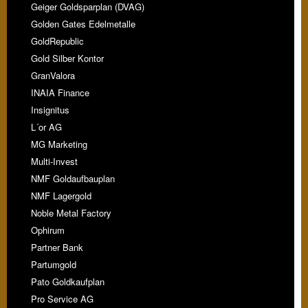
Geiger Goldsparplan (DVAG)
Golden Gates Edelmetalle
GoldRepublic
Gold Silber Kontor
GranValora
INAIA Finance
Insignitus
L´or AG
MG Marketing
Multi-Invest
NMF Goldaufbauplan
NMF Lagergold
Noble Metal Factory
Ophirum
Partner Bank
Partumgold
Pato Goldkaufplan
Pro Service AG