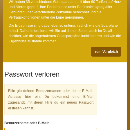
Wir haben 35 verschiedene Goldsparpläne mit über 60 Tarifen auf Herz
und Nieren geprüft, ihre Performance unter Berücksichtigung aller
Gebühren über verschiedene Zeiträume berechnet und die
Vertragskonditionen unter die Lupe genommen.
Die Ergebnisse sind dabei ebenso unterschiedlich wie die Sparpläne
selbst. Daher informieren wir Sie auf diesen Seiten auch im Detail
darüber, wie die angebotenen Goldsparpläne funktionieren und wie die
Ergebnisse zustande kommen.
zum Vergleich
Passwort verloren
Bitte gib deinen Benutzernamen oder deine E-Mail-
Adresse hier ein. Du bekommst eine E-Mail
zugesandt, mit deren Hilfe du ein neues Passwort
erstellen kannst.
Benutzername oder E-Mail: