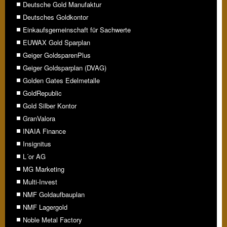
Deutsche Gold Manufaktur
Deutsches Goldkontor
Einkaufsgemeinschaft für Sachwerte
EUWAX Gold Sparplan
Geiger GoldsparenPlus
Geiger Goldsparplan (DVAG)
Golden Gates Edelmetalle
GoldRepublic
Gold Silber Kontor
GranValora
INAIA Finance
Insignitus
L´or AG
MG Marketing
Multi-Invest
NMF Goldaufbauplan
NMF Lagergold
Noble Metal Factory