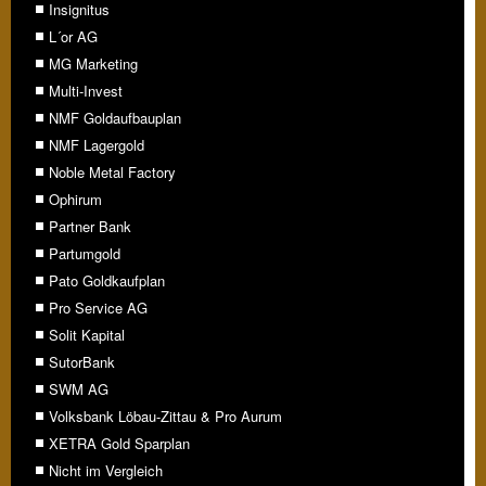
Insignitus
L´or AG
MG Marketing
Multi-Invest
NMF Goldaufbauplan
NMF Lagergold
Noble Metal Factory
Ophirum
Partner Bank
Partumgold
Pato Goldkaufplan
Pro Service AG
Solit Kapital
SutorBank
SWM AG
Volksbank Löbau-Zittau & Pro Aurum
XETRA Gold Sparplan
Nicht im Vergleich