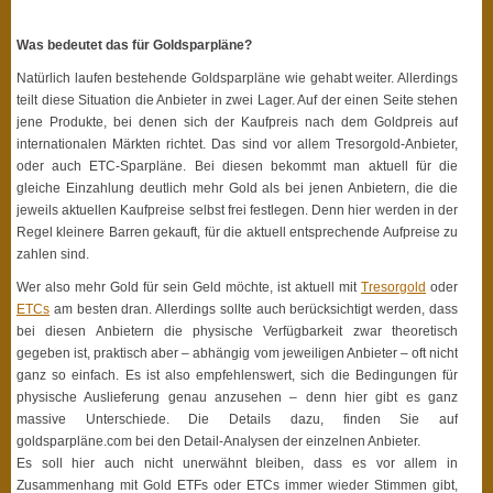
Was bedeutet das für Goldsparpläne?
Natürlich laufen bestehende Goldsparpläne wie gehabt weiter. Allerdings
teilt diese Situation die Anbieter in zwei Lager. Auf der einen Seite stehen
jene Produkte, bei denen sich der Kaufpreis nach dem Goldpreis auf
internationalen Märkten richtet. Das sind vor allem Tresorgold-Anbieter,
oder auch ETC-Sparpläne. Bei diesen bekommt man aktuell für die
gleiche Einzahlung deutlich mehr Gold als bei jenen Anbietern, die die
jeweils aktuellen Kaufpreise selbst frei festlegen. Denn hier werden in der
Regel kleinere Barren gekauft, für die aktuell entsprechende Aufpreise zu
zahlen sind.
Wer also mehr Gold für sein Geld möchte, ist aktuell mit
Tresorgold
oder
ETCs
am besten dran. Allerdings sollte auch berücksichtigt werden, dass
bei diesen Anbietern die physische Verfügbarkeit zwar theoretisch
gegeben ist, praktisch aber – abhängig vom jeweiligen Anbieter – oft nicht
ganz so einfach. Es ist also empfehlenswert, sich die Bedingungen für
physische Auslieferung genau anzusehen – denn hier gibt es ganz
massive Unterschiede. Die Details dazu, finden Sie auf
goldsparpläne.com bei den Detail-Analysen der einzelnen Anbieter.
Es soll hier auch nicht unerwähnt bleiben, dass es vor allem in
Zusammenhang mit Gold ETFs oder ETCs immer wieder Stimmen gibt,