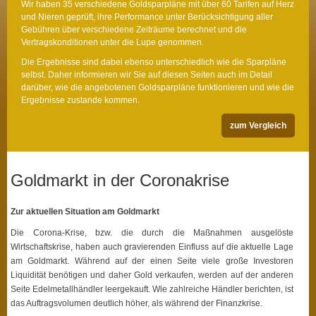
Wir haben 35 verschiedene Goldsparpläne mit über 60 Tarifen auf Herz
und Nieren geprüft, ihre Performance unter Berücksichtigung aller
Gebühren über verschiedene Zeiträume berechnet und die
Vertragskonditionen unter die Lupe genommen.
Die Ergebnisse sind dabei ebenso unterschiedlich wie die Sparpläne
selbst. Daher informieren wir Sie auf diesen Seiten auch im Detail
darüber, wie die angebotenen Goldsparpläne funktionieren und wie die
Ergebnisse zustande kommen.
zum Vergleich
Goldmarkt in der Coronakrise
Zur aktuellen Situation am Goldmarkt
Die Corona-Krise, bzw. die durch die Maßnahmen ausgelöste
Wirtschaftskrise, haben auch gravierenden Einfluss auf die aktuelle Lage
am Goldmarkt. Während auf der einen Seite viele große Investoren
Liquidität benötigen und daher Gold verkaufen, werden auf der anderen
Seite Edelmetallhändler leergekauft. Wie zahlreiche Händler berichten, ist
das Auftragsvolumen deutlich höher, als während der Finanzkrise.