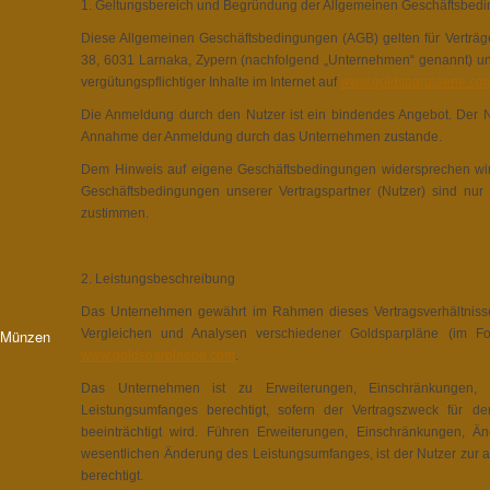
1. Geltungsbereich und Begründung der Allgemeinen Geschäftsbed
Diese Allgemeinen Geschäftsbedingungen (AGB) gelten für Verträg
38, 6031 Larnaka, Zypern (nachfolgend „Unternehmen“ genannt) u
vergütungspflichtiger Inhalte im Internet auf
www.goldsparplaene.co
Die Anmeldung durch den Nutzer ist ein bindendes Angebot. Der N
Annahme der Anmeldung durch das Unternehmen zustande.
Dem Hinweis auf eigene Geschäftsbedingungen widersprechen wir 
Geschäftsbedingungen unserer Vertragspartner (Nutzer) sind nur gü
zustimmen.
2. Leistungsbeschreibung
Das Unternehmen gewährt im Rahmen dieses Vertragsverhältnisses
r Münzen
Vergleichen und Analysen verschiedener Goldsparpläne (im Folg
www.goldsparplaene.com
.
Das Unternehmen ist zu Erweiterungen, Einschränkungen
Leistungsumfanges berechtigt, sofern der Vertragszweck für d
beeinträchtigt wird. Führen Erweiterungen, Einschränkungen, 
wesentlichen Änderung des Leistungsumfanges, ist der Nutzer zur 
berechtigt.