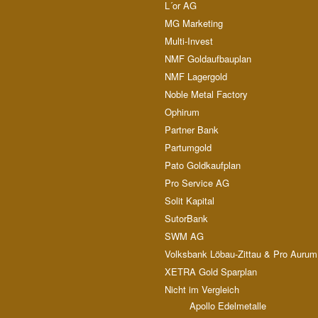
L´or AG
MG Marketing
Multi-Invest
NMF Goldaufbauplan
NMF Lagergold
Noble Metal Factory
Ophirum
Partner Bank
Partumgold
Pato Goldkaufplan
Pro Service AG
Solit Kapital
SutorBank
SWM AG
Volksbank Löbau-Zittau & Pro Aurum
XETRA Gold Sparplan
Nicht im Vergleich
Apollo Edelmetalle