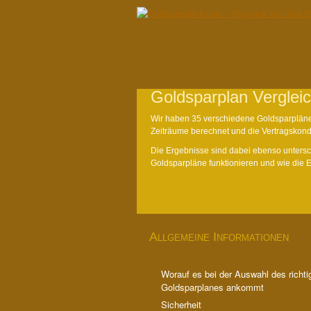
Goldsparplan Verglei
Wir haben 35 verschiedene Goldsparpläne 
Zeiträume berechnet und die Vertragskon
Die Ergebnisse sind dabei ebenso untersch
Goldsparpläne funktionieren und wie die
Allgemeine Informationen
Worauf es bei der Auswahl des richti
Goldsparplanes ankommt
Sicherheit