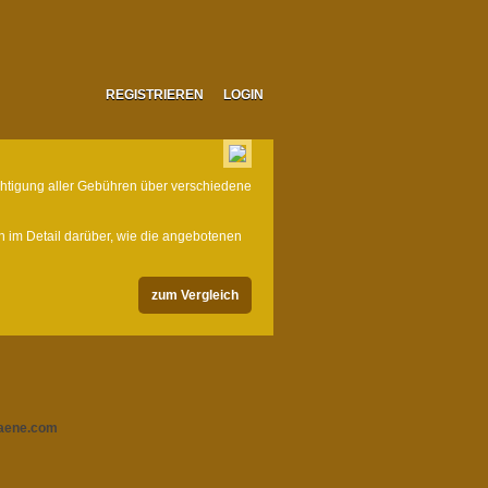
REGISTRIEREN
LOGIN
chtigung aller Gebühren über verschiedene
h im Detail darüber, wie die angebotenen
zum Vergleich
laene.com